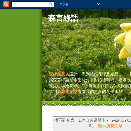
森言綠語
森綠創意坊
設計一系列結婚花球及精品
寫森言綠語是希望能分享對婚禮籌備、婚姻以
並提供結婚花球、DIY自製手作精品以及圖解
請到
森綠創意坊
看看我們更多的創作產品...
找不到包含「DIY自製邀請卡 / Invitation C
章。
顯示所有文章