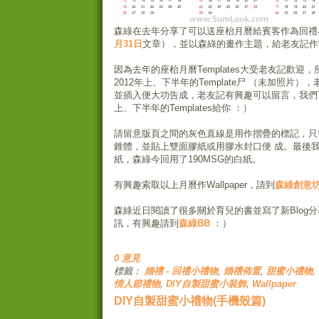
森綠在去年分享了可以送座枱月曆給賓客作為回禮
月31日
文章），並以森綠的畫作主題，給老友記作
因為去年的座枱月曆Templates大受老友記歡迎
2012年上、下半年的Template尸 （未加照片
並插入便大功告成，老友記有興趣可以留言，我們可
上、下半年的Templates給你 ：）
請留意版頁之間的灰色直線是用作摺疊的標記，只
錐體，並貼上雙面膠紙或用膠水封口便 成。最後
紙，森綠今回用了190MSG的白紙。
有興趣索取以上月曆作Wallpaper，請到
森綠創意
森綠近日閱讀了很多關於育兒的書並寫了新Blog
訊，有興趣請到
森綠BB
：）
0 意見
標籤：
婚禮 - 回禮小禮物
,
婚禮佈置
,
甜蜜小禮物
,
情人節禮物
,
DIY自製甜蜜小裝飾
,
Wallpaper
DIY自製甜蜜小禮物(手機殼篇)