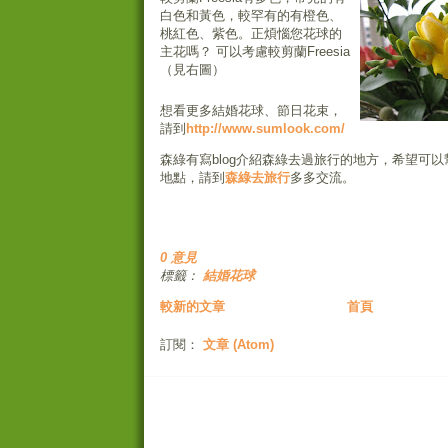
白色和黃色，較罕有的有橙色、
桃紅色、紫色。正煩惱您花球的
主花嗎？ 可以考慮較剪蘭Freesia
（見右圖）
想看更多結婚花球、節日花束，
請到
http://www.sumlook.com/
森綠有寫blog介紹森綠去過旅行的地方，希望可
地點，請到
森綠去旅行
多多交流。
0 意見
標籤：
結婚花球
較新的文章
首頁
訂閱：
文章 (Atom)