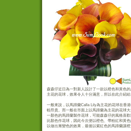
森森仔近日為一對新人設計了一款以橙色和黃色的馬蹄蘭 
主花的花球，效果令人十分滿意，所以在此介紹給
一般來說，以馬蹄蘭Calla Lily為主花的花球在
較昂貴。而一般在市面上以馬蹄蘭為主花的花球大
一顏色的馬蹄蘭製作花球，可能森森仔的風格喜歡
比顏色作花球，因此今次便以橙色、帶粉紅和黃色
以做出漸變色的效果，最後以紫紅色的馬蹄蘭讓橙