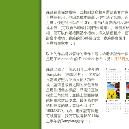
森綠在籌備婚禮時，曾想到送座枱月曆給賓客作為
月曆較有用，但因為成本頗高，便打消了念頭。近
月曆，便想到可以自己DIY，用自己喜愛的相片製
成本低 （可以自己印或找專門公司印）。這個座
相，便可以作婚禮回禮小禮物，插入情侶相片，便
甜蜜小禮物，森綠的BB將要出世，森綠將會製作一
月曆放在家中 ：）
以上的作品是以森綠的畫作主題，給老友記作一個
是用了Microsoft 的 Publisher 軟件（見
4 月23日
文
森綠已做了一個2011年上半年的
Template （未加照片），老友記
只需選好照片並插入便大功告
成，請留意版頁之間的灰色直線
是用作摺疊的標記，只需沿直線
摺出三角錐體，並貼上雙面膠紙
或用膠水封口便成。最後我們建
議用較厚的紙，森綠今回用了
190MSG的白紙。老友記有興趣
可以留言，我們可以電郵2011年
上半年的Template給你 ：）