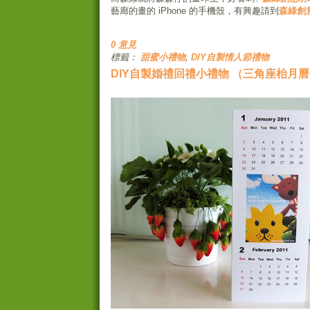
藝廊的畫的 iPhone 的手機殼，有興趣請到
森綠創
0 意見
標籤：
甜蜜小禮物
,
DIY自製情人節禮物
DIY自製婚禮回禮小禮物 （三角座枱月曆Ca