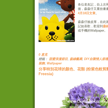
各位老友記，自上次和J
後，森森仔又重拾畫
4月18日文章
。
森森仔臉皮厚，在此
記如喜歡，歡迎到
森
或手機的Wallpaper。
0 意見
標籤：
甜蜜浪漫節目
,
森綠藝廊
,
DIY自製情人節
裝飾
,
Wallpaper
分享特別花球的顏色、花類 (粉紫色較剪蘭 P
Freesia)