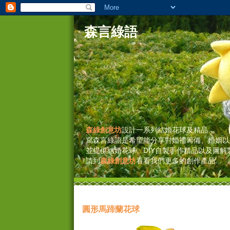
森言綠語
森綠創意坊
設計一系列結婚花球及精品
寫森言綠語是希望能分享對婚禮籌備、婚姻以
並提供結婚花球、DIY自製手作精品以及圖解
請到
森綠創意坊
看看我們更多的創作產品...
圓形馬蹄蘭花球