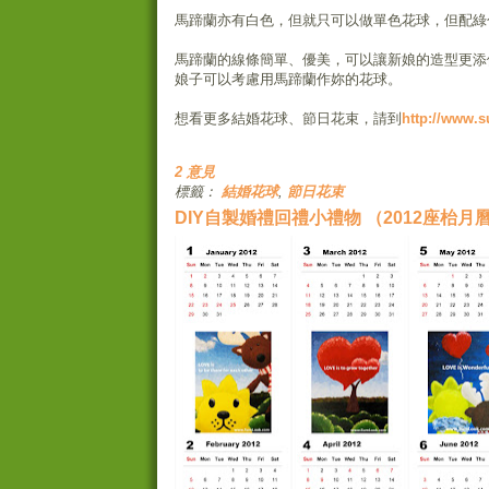
馬蹄蘭亦有白色，但就只可以做單色花球，但配綠
馬蹄蘭的線條簡單、優美，可以讓新娘的造型更添
娘子可以考慮用馬蹄蘭作妳的花球。
想看更多結婚花球、節日花束，請到
http://www.
2 意見
標籤：
結婚花球
,
節日花束
DIY自製婚禮回禮小禮物 （2012座枱月曆Ca