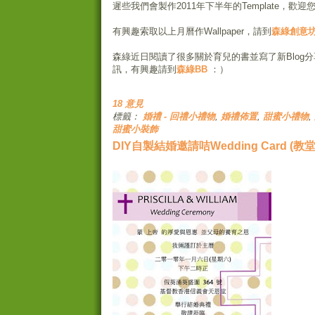
遲些我們會製作2011年下半年的Template，歡
有興趣索取以上月曆作Wallpaper，請到
森綠創意
森綠近日閱讀了很多關於育兒的書並寫了新Blog
訊，有興趣請到
森綠BB
：）
18 意見
標籤：
婚禮 - 回禮小禮物
,
婚禮佈置
,
甜蜜小禮物
,
甜蜜小裝飾
DIY自製結婚邀請咭Wedding Card (教