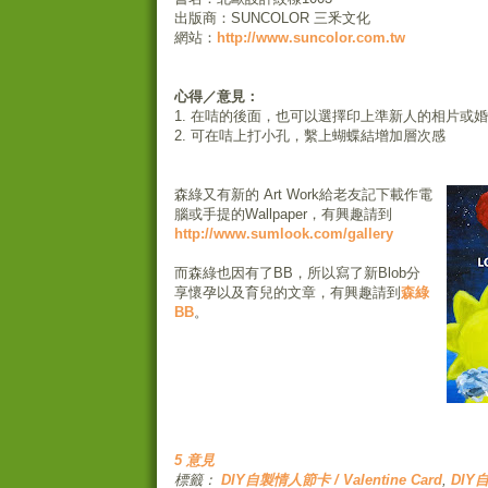
出版商：SUNCOLOR 三釆文化
網站：
http://www.suncolor.com.tw
心得／意見：
1. 在咭的後面，也可以選擇印上準新人的相片或
2. 可在咭上打小孔，繫上蝴蝶結增加層次感
森綠又有新的 Art Work給老友記下載作電
腦或手提的Wallpaper，有興趣請到
http://www.sumlook.com/gallery
而森綠也因有了BB，所以寫了新Blob分
享懷孕以及育兒的文章，有興趣請到
森綠
BB
。
5 意見
標籤：
DIY自製情人節卡 / Valentine Card
,
DIY