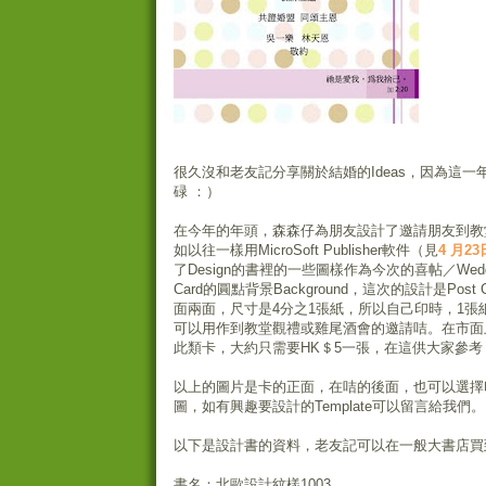
很久沒和老友記分享關於結婚的Ideas，因為這一
碌 ：）
在今年的年頭，森森仔為朋友設計了邀請朋友到教
如以往一樣用MicroSoft Publisher軟件（見
4 月23
了Design的書裡的一些圖樣作為今次的喜帖／Wedding In
Card的圓點背景Background，這次的設計是Post
面兩面，尺寸是4分之1張紙，所以自己印時，1張
可以用作到教堂觀禮或雞尾酒會的邀請咭。在市面
此類卡，大約只需要HK＄5一張，在這供大家參考
以上的圖片是卡的正面，在咭的後面，也可以選擇
圖，如有興趣要設計的Template可以留言給我們。
以下是設計書的資料，老友記可以在一般大書店買
書名：北歐設計紋樣1003