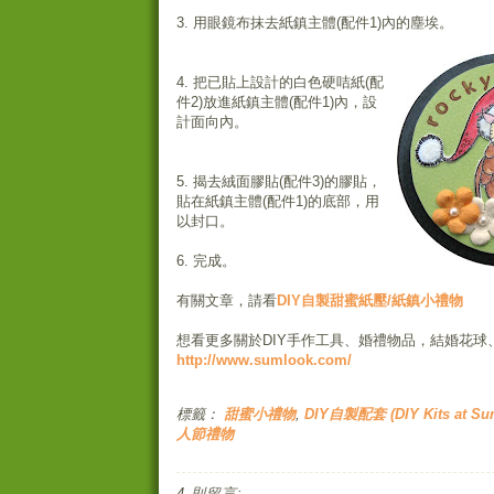
3. 用眼鏡布抹去紙鎮主體(配件1)內的塵埃。
4. 把已貼上設計的白色硬咭紙(配
件2)放進紙鎮主體(配件1)內，設
計面向內。
5. 揭去絨面膠貼(配件3)的膠貼，
貼在紙鎮主體(配件1)的底部，用
以封口。
6. 完成。
有關文章，請看
DIY自製甜蜜紙壓/紙鎮小禮物
想看更多關於DIY手作工具、婚禮物品，結婚花球
http://www.sumlook.com/
標籤：
甜蜜小禮物
,
DIY自製配套 (DIY Kits at Su
人節禮物
4 則留言: