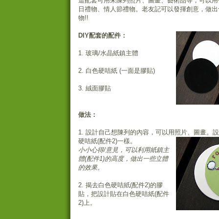
這配套可用來陳列照片、圖畫、藝術品等，可以用
日禮物、情人節禮物。老友記可以發揮創意，做出
物!!
DIY配套的配件：
1. 玻璃/水晶紙鎮主體
2. 白色硬咭紙 (一面是膠貼)
3. 絨面膠貼
做法：
1. 設計自己想陳列的內容，可以用照片、圖畫。
硬咭紙(配件2)一樣。
小小心得/意見，可以利用紙鎮主
體(配件1)的高度，做出一些立體
的效果。
2. 揭去白色硬咭紙(配件2)的膠
貼，把設計貼在白色硬咭紙(配件
2)上。