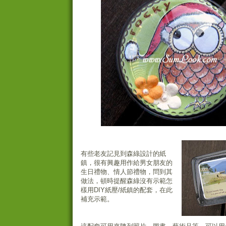
有些老友記見到森綠設計的紙
鎮，很有興趣用作給男女朋友的
生日禮物、情人節禮物，問到其
做法，頓時提醒森綠沒有示範怎
樣用DIY紙壓/紙鎮的配套，在此
補充示範。