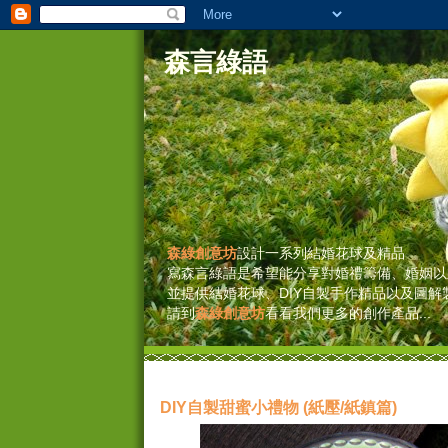
森言綠語
森綠創意坊
設計一系列結婚花球及精品
寫森言綠語是希望能分享對婚禮籌備、婚姻以
並提供結婚花球、DIY自製手作精品以及圖解
請到
森綠創意坊
看看我們更多的創作產品...
DIY自製甜蜜小禮物 (紙壓/紙鎮篇)